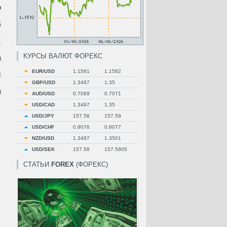
о
В
с
КУРСЫ ВАЛЮТ ФОРЕКС
а
EUR/USD
1.1561
1.1562
м
GBP/USD
1.3497
1.35
а
AUD/USD
0.7069
0.7071
USD/CAD
1.3497
1.35
USD/JPY
157.58
157.59
USD/CHF
0.8076
0.8077
NZD/USD
1.3497
1.3501
USD/SEK
157.58
157.5805
СТАТЬИ
FOREX
(ФОРЕКС)