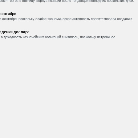
емя торгов в пятницу, вернув позиции после тенденции последних нескольких дней.
 сентябре
в сентябре, поскольку слабая экономическая активность препятствовала созданию
падения доллара
, а доходность казначейских облигаций снизилась, поскольку ястребиное