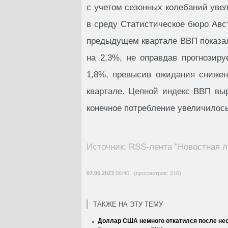
с учетом сезонных колебаний увел
в среду Статистическое бюро Авст
предыдущем квартале ВВП показал
на 2,3%, не оправдав прогнозир
1,8%, превысив ожидания сниже
квартале. Цепной индекс ВВП вы
конечное потребление увеличилось
Источник: RSS-лента "Новостная л
07.06.2023
06:40 (просмотров: 216)
ТАКЖЕ НА ЭТУ ТЕМУ
Доллар США немного откатился после нес