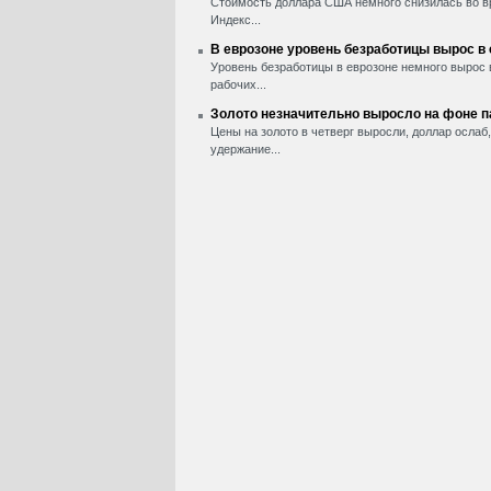
Стоимость доллара США немного снизилась во вр
Индекс...
В еврозоне уровень безработицы вырос в
Уровень безработицы в еврозоне немного вырос 
рабочих...
Золото незначительно выросло на фоне 
Цены на золото в четверг выросли, доллар ослаб
удержание...