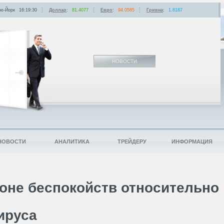
ю-Йорк
16:19:30
Доллар
:
81.4077
Евро
:
94.0585
Гривна
:
1.8187
НОВОСТИ
НОВОСТИ
АНАЛИТИКА
ТРЕЙДЕРУ
ИНФОРМАЦИЯ
оне беспокойств относительно
ируса