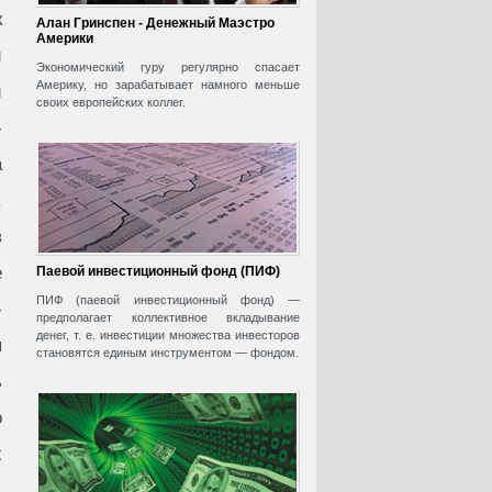
к
Алан Гринспен - Денежный Маэстро
Америки
й
Экономический гуру регулярно спасает
Америку, но зарабатывает намного меньше
и
своих европейских коллег.
-
а
.
в
е
Паевой инвестиционный фонд (ПИФ)
ПИФ (паевой инвестиционный фонд) —
-
предполагает коллективное вкладывание
денег, т. е. инвестиции множества инвесторов
я
становятся единым инструментом — фондом.
ь
о
х
,