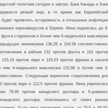
едитной политике сегодня и завтра. Банк Канады и Бан
здержатся резкий мер, в то время как Европейски
, будет проявлять осторожность в отношении инфляци
левания коронавирусом в Европе. Иена поднялась до 9
 фунта стерлингов и более чем 5-недельного максимум
едыдущих минимумов 136,28 и 104,56 соответственно
опротивление в районе 132 против фунта и 101 проти
123,19 против евро и 115,03 против франка в начал
е чем 4-недельного максимума 122,66 и более чем 3
ответственно. Следующее вероятное сопротивление дл
0 против евро и 112,5 против франка. Иена укрепилас
ма 78,95 против канадского доллара и 5-дневног
еландского доллара, откатившись от своих ранни
ственно. Если иена продолжит расти, то 76,5 и 68,00