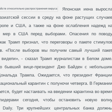
Японская иена выросл
 азиатской сессии в среду на фоне растущих случае
вропе и США, а также на фоне ослабления надежд н
х мер в США перед выборами. Опасения по повод
как Трамп признал, что переговоры о пакете стимуло
в. «После выборов мы получим самый лучший паке
о видели», - сказал Трамп журналистам в Белом доме
то бывший вице-президент Джо Байден с небольши
Дональда Трампа. Ожидается, что президент Франци
циональный карантин с полуночи четверга. В Германи
ается, будет настаивать на введении карантина во врем
лидерами сегодня, чтобы остановить новую волн
d Daily. Три крупнейших центральных банка должн