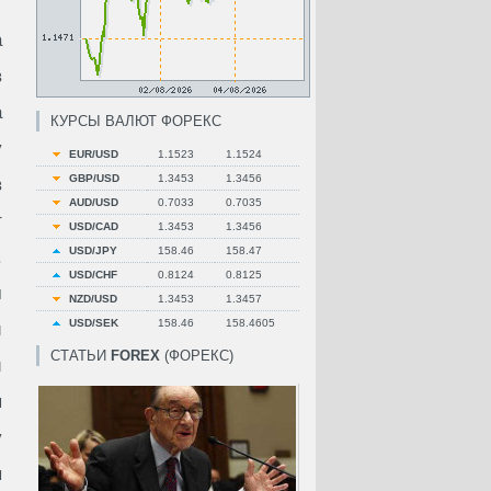
а
в
а
КУРСЫ ВАЛЮТ ФОРЕКС
у
EUR/USD
1.1523
1.1524
GBP/USD
1.3453
1.3456
в
AUD/USD
0.7033
0.7035
т
USD/CAD
1.3453
1.3456
USD/JPY
158.46
158.47
.
USD/CHF
0.8124
0.8125
м
NZD/USD
1.3453
1.3457
USD/SEK
158.46
158.4605
и
СТАТЬИ
FOREX
(ФОРЕКС)
и
я
у
ы