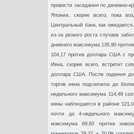
провести заседания по денежно-кр
Японии, скорее всего, пока во
Центральный банк, как ожидается
из-за резкого роста случаев забо
дневного максимума 135,90 против
104,17 против доллара США с пр
Иена, скорее всего, встретит с
доллара США. После падения до 
торгов иена подскочила до боле
недельного максимума 114,49 со
иены наблюдается в районе 121,0
почти до 4-недельного максиму
максимума 69,83 против новоз
минимумов 79,27 и 70,09 соответ