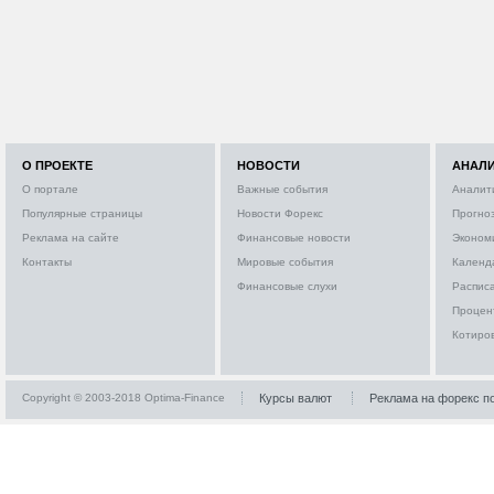
О ПРОЕКТЕ
НОВОСТИ
АНАЛ
О портале
Важные события
Аналит
Популярные страницы
Новости Форекс
Прогно
Реклама на сайте
Финансовые новости
Эконом
Контакты
Мировые события
Календ
Финансовые слухи
Расписа
Процен
Котиро
Copyright © 2003-2018 Optima-Finance
Курсы валют
Реклама на форекс п