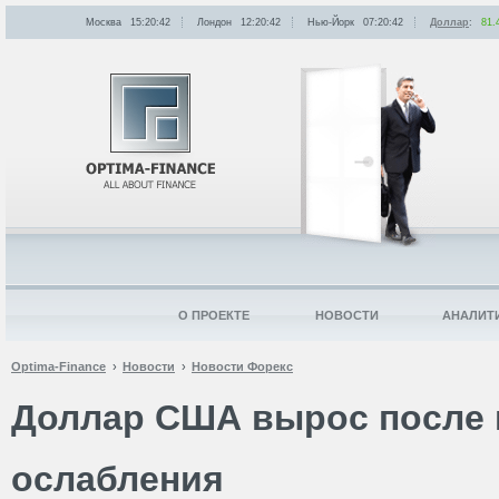
Москва
15:20:42
Лондон
12:20:42
Нью-Йорк
07:20:42
Доллар
:
81.
О ПРОЕКТЕ
НОВОСТИ
АНАЛИТ
Optima-Finance
Новости
Новости Форекс
Доллар США вырос после 
ослабления