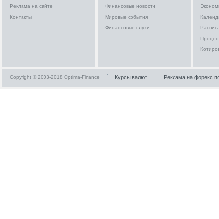
Реклама на сайте
Финансовые новости
Эконом
Контакты
Мировые события
Календ
Финансовые слухи
Расписа
Процен
Котиро
Copyright © 2003-2018 Optima-Finance
Курсы валют
Реклама на форекс п