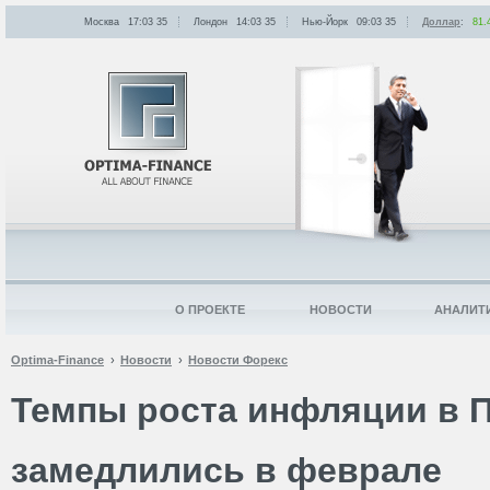
Москва
17:03
:
35
Лондон
14:03
:
35
Нью-Йорк
09:03
:
35
Доллар
:
81.
О ПРОЕКТЕ
НОВОСТИ
АНАЛИТ
Optima-Finance
Новости
Новости Форекс
Темпы роста инфляции в 
замедлились в феврале