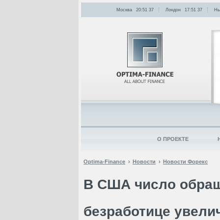
Москва
20:51
:
37
Лондон
17:51
:
37
Нь
О ПРОЕКТЕ
Optima-Finance
Новости
Новости Форекс
В США число обращ
безработице увели