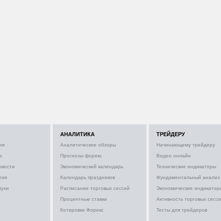
АНАЛИТИКА
ТРЕЙДЕРУ
ия
Аналитические обзоры
Начинающему трейдеру
с
Прогнозы форекс
Видео онлайн
овости
Экономический календарь
Технические индикаторы
тия
Календарь праздников
Фундаментальный анализ
лухи
Расписание торговых сессий
Экономические индикатор
Процентные ставки
Активность торговых сесс
Котировки Форекс
Тесты для трейдеров