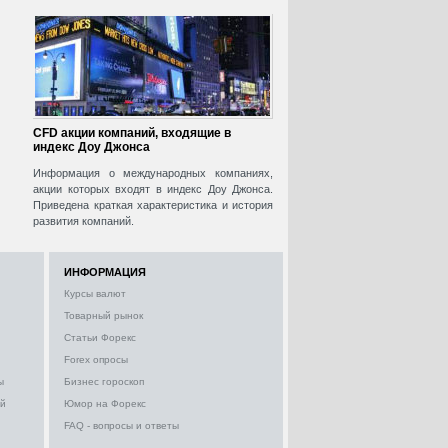
CFD акции компаний, входящие в
индекс Доу Джонса
Информация о международных компаниях,
акции которых входят в индекс Доу Джонса.
Приведена краткая характеристика и история
развития компаний.
ИНФОРМАЦИЯ
Курсы валют
Товарный рынок
Статьи Форекс
Forex опросы
ы
Бизнес гороскоп
ий
Юмор на Форекс
FAQ - вопросы и ответы