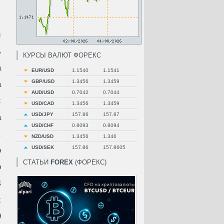
й
ь
КУРСЫ ВАЛЮТ ФОРЕКС
а
EUR/USD
1.1540
1.1541
GBP/USD
1.3456
1.3459
а
AUD/USD
0.7042
0.7044
с
USD/CAD
1.3456
1.3459
USD/JPY
157.86
157.87
а
USD/CHF
0.8093
0.8094
,
NZD/USD
1.3456
1.346
USD/SEK
157.86
157.8605
о
СТАТЬИ
FOREX
(ФОРЕКС)
о
4
х
9