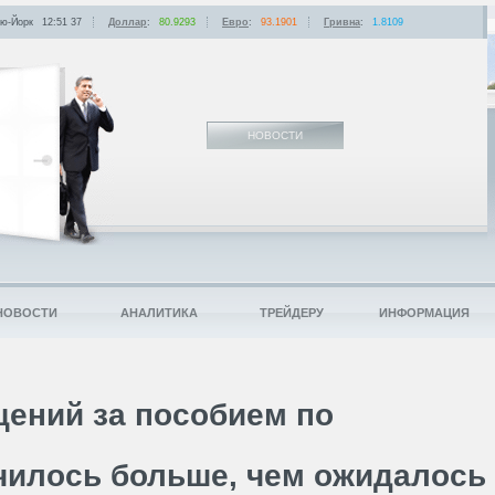
ю-Йорк
12:51
:
37
Доллар
:
80.9293
Евро
:
93.1901
Гривна
:
1.8109
НОВОСТИ
НОВОСТИ
АНАЛИТИКА
ТРЕЙДЕРУ
ИНФОРМАЦИЯ
ений за пособием по
чилось больше, чем ожидалось