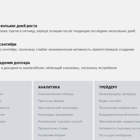
кольких дней роста
емя торгов в пятницу, вернув позиции после тенденции последних нескольких дней.
 сентябре
в сентябре, поскольку слабая экономическая активность препятствовала созданию
падения доллара
, а доходность казначейских облигаций снизилась, поскольку ястребиное
АНАЛИТИКА
ТРЕЙДЕРУ
ия
Аналитические обзоры
Начинающему трейдеру
с
Прогнозы форекс
Видео онлайн
овости
Экономический календарь
Технические индикаторы
тия
Календарь праздников
Фундаментальный анализ
лухи
Расписание торговых сессий
Экономические индикатор
Процентные ставки
Активность торговых сесс
Котировки Форекс
Тесты для трейдеров