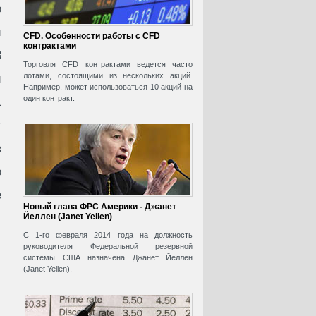
о
й
CFD. Особенности работы с CFD
контрактами
3
Торговля CFD контрактами ведется часто
лотами, состоящими из нескольких акций.
и
Например, может использоваться 10 акций на
один контракт.
1
г
в
о
е
Новый глава ФРС Америки - Джанет
Йеллен (Janet Yellen)
С 1-го февраля 2014 года на должность
руководителя Федеральной резервной
системы США назначена Джанет Йеллен
(Janet Yellen).