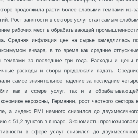
екторе продолжила расти более слабыми темпами из-з
ий. Рост занятости в секторе услуг стал самым слабы
щение рабочих мест в обрабатывающей промышленност
ма. Средняя инфляция цен на сырье замедлилась п
ксимумом января, в то время как средние отпускны
темпами за последние три года. Расходы и цены 
ричные расходы и сборы продолжали падать. Средни
зали самое значительное падение за последние четыр
абли как в сфере услуг, так и в обрабатывающе
ономике еврозоны, Германии, рост частного сектора 
е, а индекс PMI немного снизился до двухмесячног
ию с 51,2 пунктов в январе. Экономисты прогнозировал
ктивности в сфере услуг снизился до двухмесячног