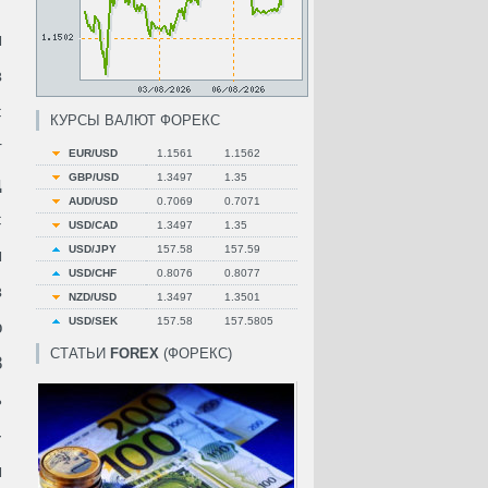
ы
в
с
КУРСЫ ВАЛЮТ ФОРЕКС
т
EUR/USD
1.1561
1.1562
GBP/USD
1.3497
1.35
ц
AUD/USD
0.7069
0.7071
с
USD/CAD
1.3497
1.35
USD/JPY
157.58
157.59
ы
USD/CHF
0.8076
0.8077
в
NZD/USD
1.3497
1.3501
USD/SEK
157.58
157.5805
о
СТАТЬИ
FOREX
(ФОРЕКС)
8
ь
-
ы