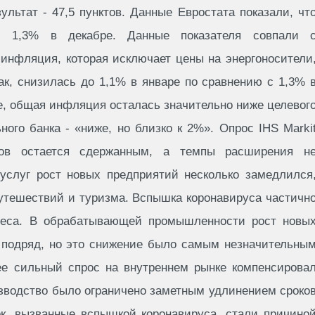
льтат - 47,5 пунктов. Данные Евростата показали, чт
 1,3% в декабре. Данные показателя совпали 
 инфляция, которая исключает цены на энергоносители
ак, снизилась до 1,1% в январе по сравнению с 1,3% 
, общая инфляция осталась значительно ниже целевог
ного банка - «ниже, но близко к 2%». Опрос IHS Marki
зов остается сдержанным, а темпы расширения н
 услуг рост новых предприятий несколько замедлился
путешествий и туризма. Вспышка коронавируса частичн
неса. В обрабатывающей промышленности рост новы
 подряд, но это снижение было самым незначительны
лее сильный спрос на внутреннем рынке компенсирова
изводство было ограничено заметным удлинением сроко
ок, вызванные вспышкой коронавируса, стали причино