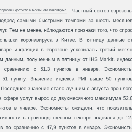
Частный сектор еврозон
подряд самыми быстрыми темпами за шесть месяце
уг. Тем не менее, нблюдаются признаки того, что спро
вспышки коронавируса в Китае. В пятницу данные о
нваре инфляция в еврозоне ускорилась третий меся
м данным, полученным в пятницу от IHS Markit, индек
 сравнению с 51,3 пунктов в январе. Экономист
е 51 пункту. Значение индекса PMI выше 50 пункто
. Последнее значение стало лучшим с августа прошлог
 в сфере услуг вырос до двухмесячного максимума 52,
нктов в январе. Экономисты ожидали, что показател
ктивности в производственном секторе поднялся до 12
ов по сравнению с 47,9 пунктов в январе. Экономист