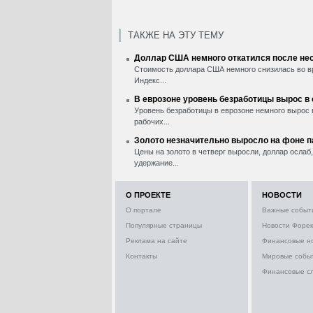
ТАКЖЕ НА ЭТУ ТЕМУ
Доллар США немного откатился после нес
Стоимость доллара США немного снизилась во вр
Индекс...
В еврозоне уровень безработицы вырос в
Уровень безработицы в еврозоне немного вырос 
рабочих...
Золото незначительно выросло на фоне 
Цены на золото в четверг выросли, доллар ослаб
удержание...
О ПРОЕКТЕ
НОВОСТИ
О портале
Важные событ
Популярные страницы
Новости Форек
Реклама на сайте
Финансовые н
Контакты
Мировые собы
Финансовые с