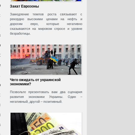
о
Закат Еврозоны
с
Замедление темпов роста связывают с
рекордно высокими ценами на нефть и
дорогим евро, которые негативно
,
сказываются на мировом спросе и уровне
безработицы.
в
о
t
е
,
Чего ожидать от украинской
о
экономики?
Позвольте презентовать вам два сценария
х
развития экономики Украины. Один –
негативный, другой – позитивный.
м
л
в
й