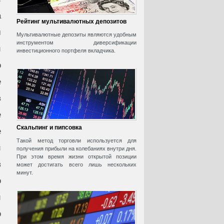
а
Рейтинг мультивалютных депозитов
м
Мультивалютные депозиты являются удобным
инструментом диверсификации
и
инвестиционного портфеля вкладчика.
о
е
в
е
Скальпинг и пипсовка
е
Такой метод торговли используется для
й
получения прибыли на колебаниях внутри дня.
При этом время жизни открытой позиции
в
может достигать всего лишь нескольких
минут.
о
и
о