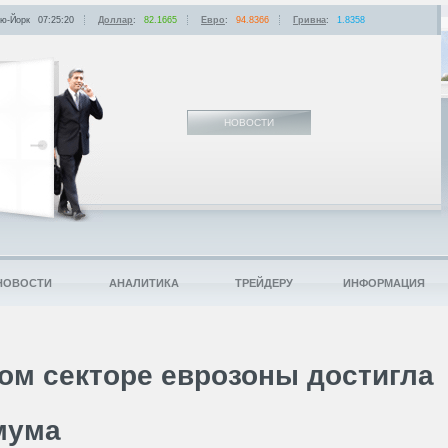
ю-Йорк
07:25:20
Доллар
:
82.1665
Евро
:
94.8366
Гривна
:
1.8358
НОВОСТИ
НОВОСТИ
АНАЛИТИКА
ТРЕЙДЕРУ
ИНФОРМАЦИЯ
ном секторе еврозоны достигла
мума