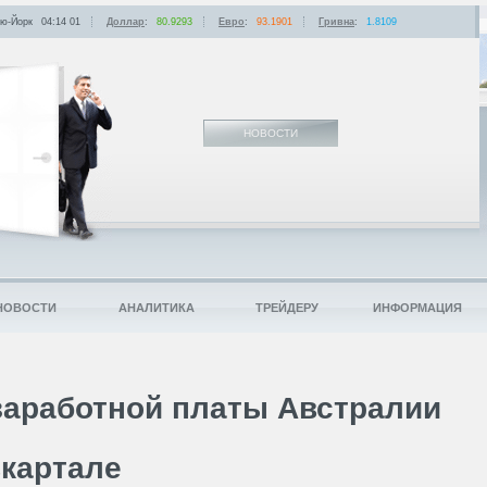
ю-Йорк
04:14
:
01
Доллар
:
80.9293
Евро
:
93.1901
Гривна
:
1.8109
НОВОСТИ
НОВОСТИ
АНАЛИТИКА
ТРЕЙДЕРУ
ИНФОРМАЦИЯ
заработной платы Австралии
вкартале