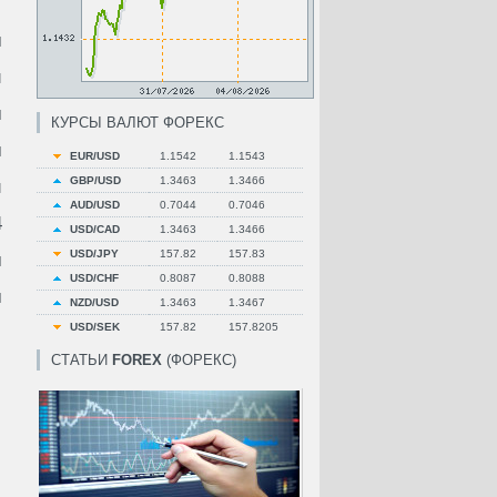
м
й
м
КУРСЫ ВАЛЮТ ФОРЕКС
м
EUR/USD
1.1542
1.1543
GBP/USD
1.3463
1.3466
и
AUD/USD
0.7044
0.7046
4
USD/CAD
1.3463
1.3466
USD/JPY
157.82
157.83
м
USD/CHF
0.8087
0.8088
м
NZD/USD
1.3463
1.3467
USD/SEK
157.82
157.8205
СТАТЬИ
FOREX
(ФОРЕКС)