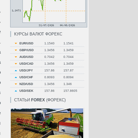
ь
ь
е
КУРСЫ ВАЛЮТ ФОРЕКС
1
EUR/USD
1.1540
1.1541
GBP/USD
1.3456
1.3459
а
AUD/USD
0.7042
0.7044
а
USD/CAD
1.3456
1.3459
USD/JPY
157.86
157.87
о
USD/CHF
0.8093
0.8094
о
NZD/USD
1.3456
1.346
USD/SEK
157.86
157.8605
в
СТАТЬИ
FOREX
(ФОРЕКС)
о
е
л
м