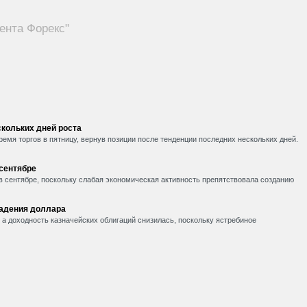
ента Форекс"
кольких дней роста
емя торгов в пятницу, вернув позиции после тенденции последних нескольких дней.
 сентябре
в сентябре, поскольку слабая экономическая активность препятствовала созданию
падения доллара
, а доходность казначейских облигаций снизилась, поскольку ястребиное