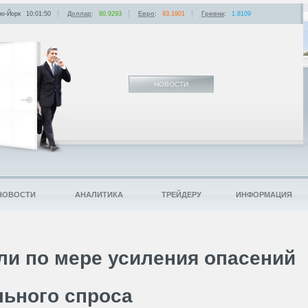
ю-Йорк
10:01:50
Доллар
:
80.9293
Евро
:
93.1901
Гривна
:
1.8109
НОВОСТИ
НОВОСТИ
АНАЛИТИКА
ТРЕЙДЕРУ
ИНФОРМАЦИЯ
ли по мере усиления опасений
льного спроса