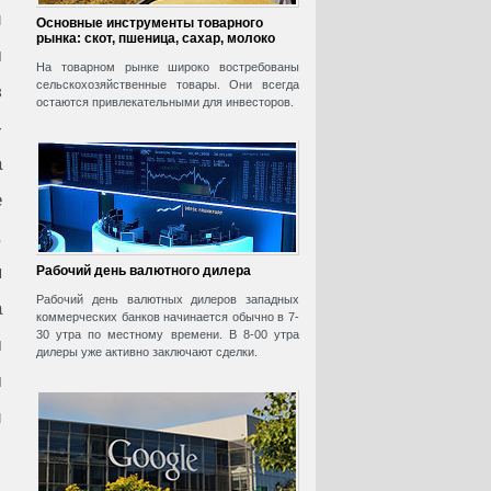
и
Основные инструменты товарного
рынка: скот, пшеница, сахар, молоко
м
На товарном рынке широко востребованы
сельскохозяйственные товары. Они всегда
з
остаются привлекательными для инвесторов.
-
а
е
,
я
Рабочий день валютного дилера
Рабочий день валютных дилеров западных
а
коммерческих банков начинается обычно в 7-
30 утра по местному времени. В 8-00 утра
м
дилеры уже активно заключают сделки.
м
й