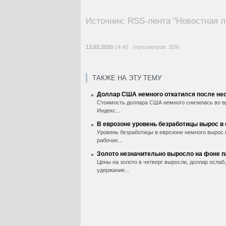
Источник: RSS-лента "Новостная л
13.02.2020
14:40 (просмотров: 329)
ТАКЖЕ НА ЭТУ ТЕМУ
Доллар США немного откатился после нес
Стоимость доллара США немного снизилась во вр
Индекс...
В еврозоне уровень безработицы вырос в
Уровень безработицы в еврозоне немного вырос 
рабочих...
Золото незначительно выросло на фоне 
Цены на золото в четверг выросли, доллар ослаб
удержание...