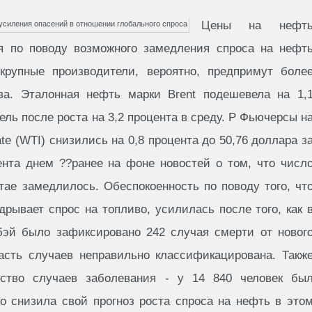
Цены на нефт
ния по поводу возможного замедления спроса на нефт
крупные производители, вероятно, предпримут боле
ва. Эталонная нефть марки Brent подешевела на 1,
ель после роста на 3,2 процента в среду. Р Фьючерсы н
te (WTI) снизились на 0,8 процента до 50,76 доллара з
ента днем ??ранее на фоне новостей о том, что числ
тае замедлилось. Обеспокоенность по поводу того, чт
рывает спрос на топливо, усилилась после того, как 
бэй было зафиксировано 242 случая смерти от новог
асть случаев неправильно классификацирована. Такж
ество случаев заболевания - у 14 840 человек бы
о снизила свой прогноз роста спроса на нефть в это