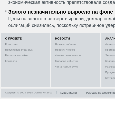
экономическая активность препятствовала созда
Золото незначительно выросло на фоне
Цены на золото в четверг выросли, доллар ослаб
облигаций снизилась, поскольку ястребиное удер
О ПРОЕКТЕ
НОВОСТИ
АНАЛ
О портале
Важные события
Аналит
Популярные страницы
Новости Форекс
Прогно
Реклама на сайте
Финансовые новости
Эконом
Контакты
Мировые события
Календ
Финансовые слухи
Расписа
Процен
Котиро
Copyright © 2003-2018 Optima-Finance
Курсы валют
Реклама на форекс п