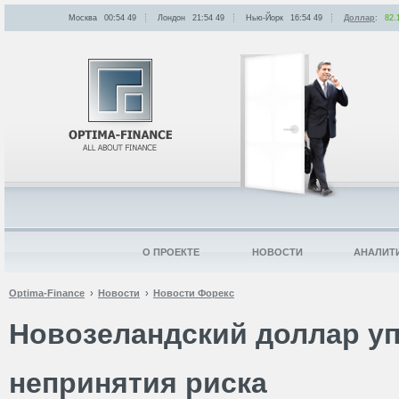
Москва
00:54
:
49
Лондон
21:54
:
49
Нью-Йорк
16:54
:
49
Доллар
:
82.
О ПРОЕКТЕ
НОВОСТИ
АНАЛИТ
Optima-Finance
Новости
Новости Форекс
Новозеландский доллар уп
непринятия риска