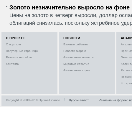
Золото незначительно выросло на фоне
Цены на золото в четверг выросли, доллар ослаб
облигаций снизилась, поскольку ястребиное удер
О ПРОЕКТЕ
НОВОСТИ
АНАЛ
О портале
Важные события
Аналит
Популярные страницы
Новости Форекс
Прогно
Реклама на сайте
Финансовые новости
Эконом
Контакты
Мировые события
Календ
Финансовые слухи
Расписа
Процен
Котиро
Copyright © 2003-2018 Optima-Finance
Курсы валют
Реклама на форекс п