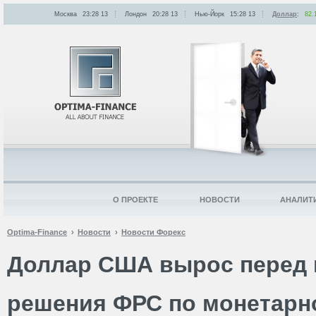
Москва
23:28
:
13
Лондон
20:28
:
13
Нью-Йорк
15:28
:
13
Доллар
:
82.
О ПРОЕКТЕ
НОВОСТИ
АНАЛИТ
Optima-Finance
Новости
Новости Форекс
Доллар США вырос перед 
решения ФРС по монетарн