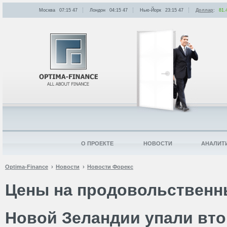
Москва
07:15
:
47
Лондон
04:15
:
47
Нью-Йорк
23:15
:
47
Доллар
:
81.
О ПРОЕКТЕ
НОВОСТИ
АНАЛИТ
Optima-Finance
Новости
Новости Форекс
Цены на продовольственн
Новой Зеландии упали вт