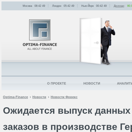
Москва
08:42
:
49
Лондон
05:42
:
49
Нью-Йорк
00:42
:
49
Доллар
:
80.
О ПРОЕКТЕ
НОВОСТИ
АНАЛИТ
Optima-Finance
Новости
Новости Форекс
Ожидается выпуск данных
заказов в производстве Г