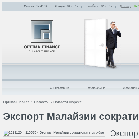
Москва
12:45
:
19
Лондон
09:45
:
19
Нью-Йорк
04:45
:
19
Доллар
:
82.
О ПРОЕКТЕ
НОВОСТИ
АНАЛИТ
Optima-Finance
Новости
Новости Форекс
Экспорт Малайзии сократи
Экспор