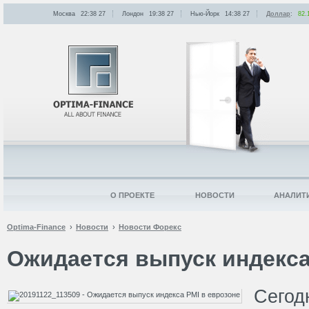
Москва
22:38
:
27
Лондон
19:38
:
27
Нью-Йорк
14:38
:
27
Доллар
:
82.
О ПРОЕКТЕ
НОВОСТИ
АНАЛИТ
Optima-Finance
Новости
Новости Форекс
Ожидается выпуск индекса
Сегод