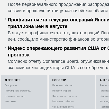
После первоначального продолжения распрода
сессии в прошлую пятницу, казначейские облига
Профицит счета текущих операций Япони
триллиона иен в августе
В августе профицит счета текущих операций Япо
иен, сообщило министерство финансов во вторни
Индекс опережающего развития США от C
прогноза
Согласно отчету Conference Board, опубликованн
экономические индикаторы США в сентябре упали
О ПРОЕКТЕ
НОВОСТИ
АНАЛ
О портале
Важные события
Аналит
Популярные страницы
Новости Форекс
Прогно
Реклама на сайте
Финансовые новости
Эконом
Контакты
Мировые события
Календ
Финансовые слухи
Расписа