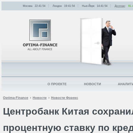
Москва
22:41:54
Лондон
19:41:54
Нью-Йорк
14:41:54
Доллар
:
81.
О ПРОЕКТЕ
НОВОСТИ
АНАЛИТ
Optima-Finance
Новости
Новости Форекс
Центробанк Китая сохран
процентную ставку по кре