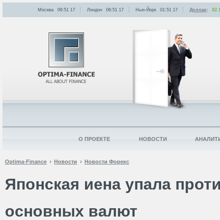
Москва
09:51
:
17
Лондон
06:51
:
17
Нью-Йорк
01:51
:
17
Доллар
:
82.
О ПРОЕКТЕ
НОВОСТИ
АНАЛИТ
Optima-Finance
Новости
Новости Форекс
Японская иена упала прот
основных валют