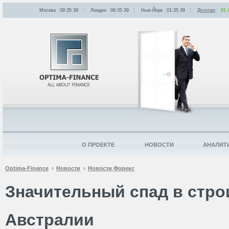
Москва
09:35
:
39
Лондон
06:35
:
39
Нью-Йорк
01:35
:
39
Доллар
:
81.
О ПРОЕКТЕ
НОВОСТИ
АНАЛИТ
Optima-Finance
Новости
Новости Форекс
Значительный спад в стро
Австралии