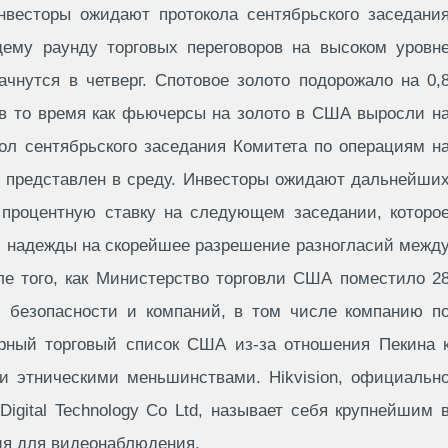
инвесторы ожидают протокола сентябрьского заседани
ему раунду торговых переговоров на высоком уровн
чнутся в четверг. Спотовое золото подорожало на 0,
, в то время как фьючерсы на золото в США выросли н
кол сентябрьского заседания Комитета по операциям н
 представлен в среду. Инвесторы ожидают дальнейши
 процентную ставку на следующем заседании, которо
м, надежды на скорейшее разрешение разногласий межд
е того, как Министерство торговли США поместило 2
б безопасности и компаний, в том числе компанию п
ерный торговый список США из-за отношения Пекина 
 этническими меньшинствами. Hikvision, официальн
 Digital Technology Co Ltd, называет себя крупнейшим 
ия для видеонаблюдения.