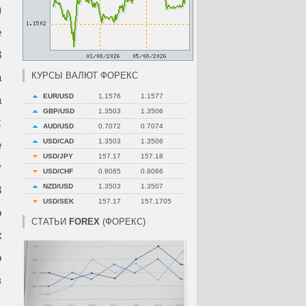
я
е
8
КУРСЫ ВАЛЮТ ФОРЕКС
а
EUR/USD
1.1576
1.1577
а
GBP/USD
1.3503
1.3506
х
AUD/USD
0.7072
0.7074
USD/CAD
1.3503
1.3506
е
USD/JPY
157.17
157.18
у
USD/CHF
0.8065
0.8066
NZD/USD
1.3503
1.3507
8
USD/SEK
157.17
157.1705
о
СТАТЬИ
FOREX
(ФОРЕКС)
к
о
в