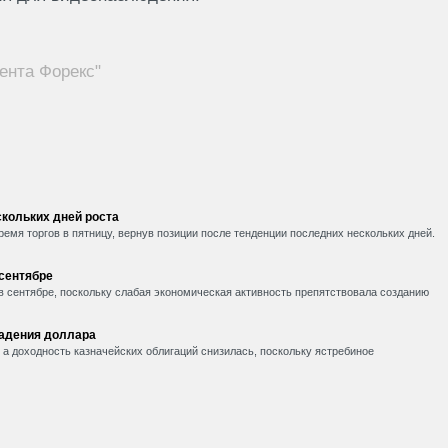
ента Форекс"
кольких дней роста
емя торгов в пятницу, вернув позиции после тенденции последних нескольких дней.
 сентябре
в сентябре, поскольку слабая экономическая активность препятствовала созданию
падения доллара
, а доходность казначейских облигаций снизилась, поскольку ястребиное