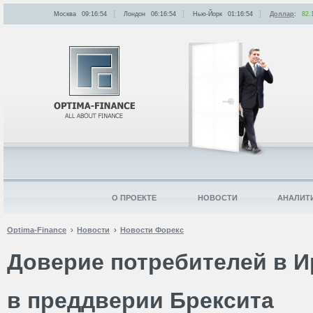
Москва
09:16:54
Лондон
06:16:54
Нью-Йорк
01:16:54
Доллар
:
82.
О ПРОЕКТЕ
НОВОСТИ
АНАЛИТ
Optima-Finance
Новости
Новости Форекс
Доверие потребителей в И
в преддверии Брексита