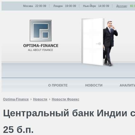
Москва
22:00
:
09
Лондон
19:00
:
09
Нью-Йорк
14:00
:
09
Доллар
:
82.
О ПРОЕКТЕ
НОВОСТИ
АНАЛИТ
Optima-Finance
Новости
Новости Форекс
Центральный банк Индии с
25 б.п.