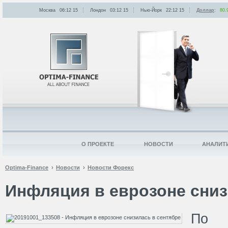
Москва
06:12
:
15
Лондон
03:12
:
15
Нью-Йорк
22:12
:
15
Доллар
:
80.
О ПРОЕКТЕ
НОВОСТИ
АНАЛИТ
Optima-Finance
Новости
Новости Форекс
Инфляция в еврозоне сниз
По 