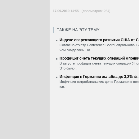
17.09.2019
14:55 (просмотров: 264)
ТАКЖЕ НА ЭТУ ТЕМУ
Индекс опережающего развития США от CB
Согласно отчету Conference Board, опубликован
чем ожидалось. По...
Профицит счета текущих операций Японии 
В августе профицит счета текущих операций Япо
Это было...
Инфляция в Германии ослабла до 3,2% г/г
Инфляция потребительских цен в Германии в нояб
как...