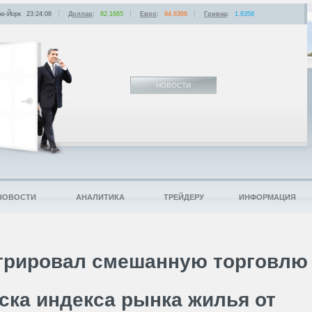
ю-Йорк
23:24:08
Доллар
:
82.1665
Евро
:
94.8366
Гривна
:
1.8358
НОВОСТИ
НОВОСТИ
АНАЛИТИКА
ТРЕЙДЕРУ
ИНФОРМАЦИЯ
трировал смешанную торговлю
ска индекса рынка жилья от