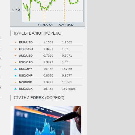
КУРСЫ ВАЛЮТ ФОРЕКС
я
EUR/USD
1.1561
1.1562
с
GBP/USD
1.3497
1.35
AUD/USD
0.7069
0.7071
а
USD/CAD
1.3497
1.35
х
USD/JPY
157.58
157.59
USD/CHF
0.8076
0.8077
л
NZD/USD
1.3497
1.3501
р
USD/SEK
157.58
157.5805
в
СТАТЬИ
FOREX
(ФОРЕКС)