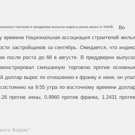
Во
ому времени Национальная ассоциация строителей жиль
ости застройщиков за сентябрь. Ожидается, что индек
м после роста до 66 в августе. В преддверии выпуск
монстрировал смешанную торговлю против основны
ий доллар вырос по отношению к франку и иене, он упа
 состоянию на 9:55 утра по восточному времени долла
26 против иены, 0.9960 против франка, 1.2431 проти
ента Форекс"