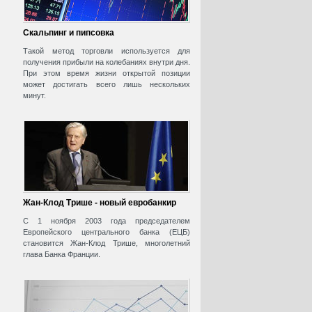
Скальпинг и пипсовка
Такой метод торговли используется для
получения прибыли на колебаниях внутри дня.
При этом время жизни открытой позиции
может достигать всего лишь нескольких
минут.
Жан-Клод Трише - новый евробанкир
С 1 ноября 2003 года председателем
Европейского центрального банка (ЕЦБ)
становится Жан-Клод Трише, многолетний
глава Банка Франции.