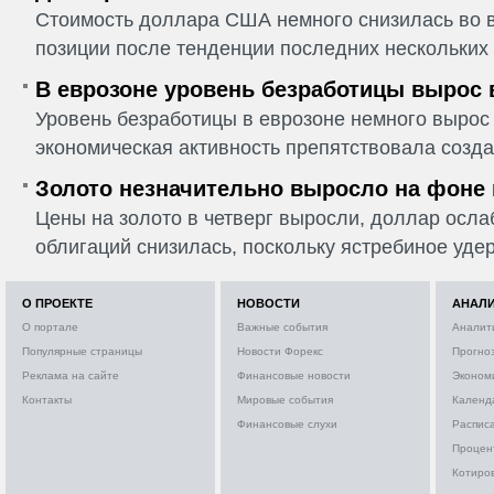
Стоимость доллара США немного снизилась во в
позиции после тенденции последних нескольких 
В еврозоне уровень безработицы вырос 
Уровень безработицы в еврозоне немного вырос 
экономическая активность препятствовала созда
Золото незначительно выросло на фоне
Цены на золото в четверг выросли, доллар ослаб
облигаций снизилась, поскольку ястребиное удер
О ПРОЕКТЕ
НОВОСТИ
АНАЛ
О портале
Важные события
Аналит
Популярные страницы
Новости Форекс
Прогно
Реклама на сайте
Финансовые новости
Эконом
Контакты
Мировые события
Календ
Финансовые слухи
Расписа
Процен
Котиро