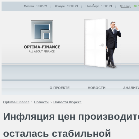
Москва
18:05
:
21
Лондон
15:05
:
21
Нью-Йорк
10:05
:
21
Доллар
:
82.
О ПРОЕКТЕ
НОВОСТИ
АНАЛИТ
Optima-Finance
Новости
Новости Форекс
Инфляция цен производит
осталась стабильной