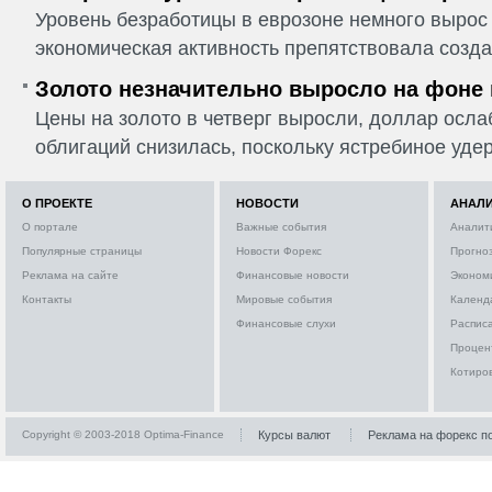
Уровень безработицы в еврозоне немного вырос 
экономическая активность препятствовала созда
Золото незначительно выросло на фоне
Цены на золото в четверг выросли, доллар ослаб
облигаций снизилась, поскольку ястребиное удер
О ПРОЕКТЕ
НОВОСТИ
АНАЛ
О портале
Важные события
Аналит
Популярные страницы
Новости Форекс
Прогно
Реклама на сайте
Финансовые новости
Эконом
Контакты
Мировые события
Календ
Финансовые слухи
Расписа
Процен
Котиро
Copyright © 2003-2018 Optima-Finance
Курсы валют
Реклама на форекс п