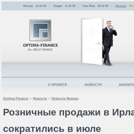
Москва
14:42:08
Лондон
11:42:08
Нью-Йорк
06:42:08
Доллар
:
81.
О ПРОЕКТЕ
НОВОСТИ
АНАЛИТ
Optima-Finance
Новости
Новости Форекс
Розничные продажи в Ирл
сократились в июле