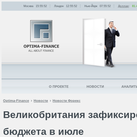
Москва
15:55:52
Лондон
12:55:52
Нью-Йорк
07:55:52
Доллар
:
81.
О ПРОЕКТЕ
НОВОСТИ
АНАЛИТ
Optima-Finance
Новости
Новости Форекс
Великобритания зафиксир
бюджета в июле