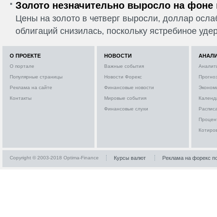
Золото незначительно выросло на фоне
Цены на золото в четверг выросли, доллар ослаб
облигаций снизилась, поскольку ястребиное удер
О ПРОЕКТЕ
НОВОСТИ
АНАЛ
О портале
Важные события
Аналит
Популярные страницы
Новости Форекс
Прогно
Реклама на сайте
Финансовые новости
Эконом
Контакты
Мировые события
Календ
Финансовые слухи
Расписа
Процен
Котиро
Copyright © 2003-2018 Optima-Finance
Курсы валют
Реклама на форекс п