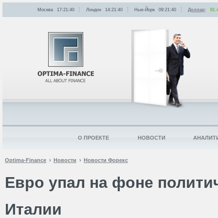
Москва
17:21:40
Лондон
14:21:40
Нью-Йорк
09:21:40
Доллар
:
81.
О ПРОЕКТЕ
НОВОСТИ
АНАЛИТ
Optima-Finance
Новости
Новости Форекс
Евро упал на фоне политич
Италии