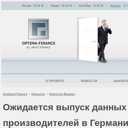
Москва
05:34
:
45
Лондон
02:34
:
45
Нью-Йорк
21:34
:
45
Доллар
:
82.
О ПРОЕКТЕ
НОВОСТИ
АНАЛИТ
Optima-Finance
Новости
Новости Форекс
Ожидается выпуск данных
производителей в Герман