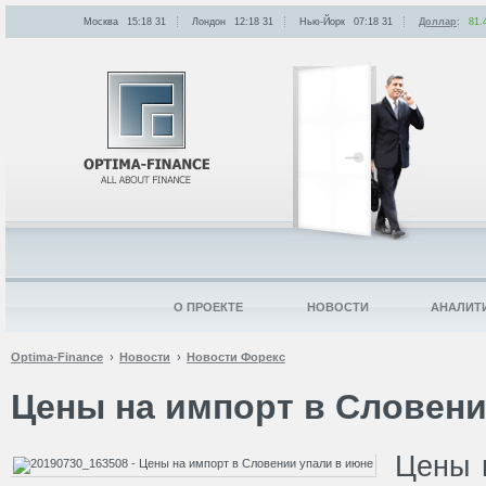
Москва
15:18
:
31
Лондон
12:18
:
31
Нью-Йорк
07:18
:
31
Доллар
:
81.
О ПРОЕКТЕ
НОВОСТИ
АНАЛИТ
Optima-Finance
Новости
Новости Форекс
Цены на импорт в Словени
Цены 