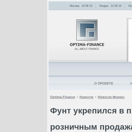
Москва
15:58
:
15
Лондон
12:58
:
15
Нь
О ПРОЕКТЕ
Optima-Finance
Новости
Новости Форекс
Фунт укрепился в 
розничным продаж