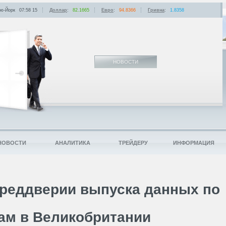
ю-Йорк
07:58
:
15
Доллар
:
82.1665
Евро
:
94.8366
Гривна
:
1.8358
НОВОСТИ
НОВОСТИ
АНАЛИТИКА
ТРЕЙДЕРУ
ИНФОРМАЦИЯ
преддверии выпуска данных по
ам в Великобритании