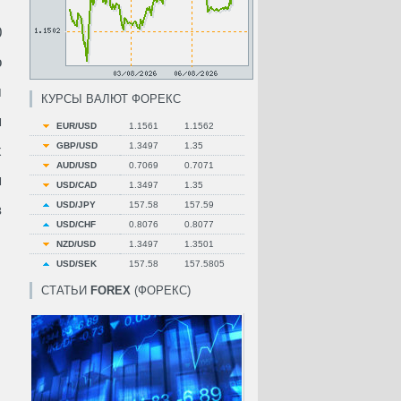
0
о
м
КУРСЫ ВАЛЮТ ФОРЕКС
я
EUR/USD
1.1561
1.1562
GBP/USD
1.3497
1.35
х
AUD/USD
0.7069
0.7071
я
USD/CAD
1.3497
1.35
USD/JPY
157.58
157.59
в
USD/CHF
0.8076
0.8077
NZD/USD
1.3497
1.3501
USD/SEK
157.58
157.5805
СТАТЬИ
FOREX
(ФОРЕКС)