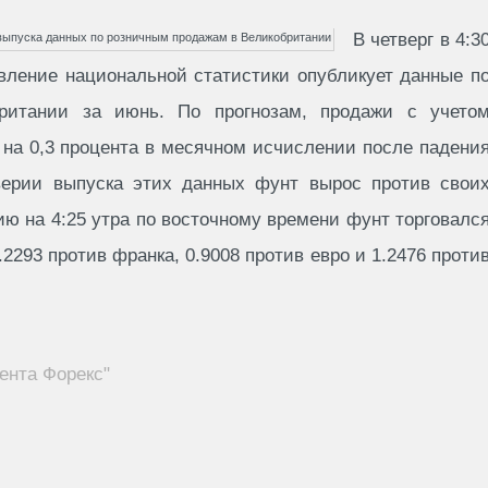
В четверг в 4:3
вление национальной статистики опубликует данные п
ритании за июнь. По прогнозам, продажи с учето
 на 0,3 процента в месячном исчислении после падени
верии выпуска этих данных фунт вырос против свои
ию на 4:25 утра по восточному времени фунт торговалс
.2293 против франка, 0.9008 против евро и 1.2476 проти
ента Форекс"