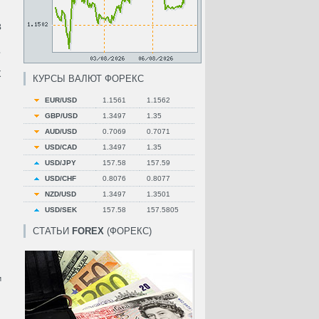
в
.
х
КУРСЫ ВАЛЮТ ФОРЕКС
EUR/USD
1.1561
1.1562
GBP/USD
1.3497
1.35
AUD/USD
0.7069
0.7071
USD/CAD
1.3497
1.35
USD/JPY
157.58
157.59
USD/CHF
0.8076
0.8077
NZD/USD
1.3497
1.3501
USD/SEK
157.58
157.5805
СТАТЬИ
FOREX
(ФОРЕКС)
и