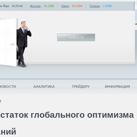
ю-Йорк
18:25:44
Доллар
:
82.1665
Евро
:
94.8366
Гривна
:
1.8358
НОВОСТИ
НОВОСТИ
АНАЛИТИКА
ТРЕЙДЕРУ
ИНФОРМАЦИЯ
и
статок глобального оптимизма
аний