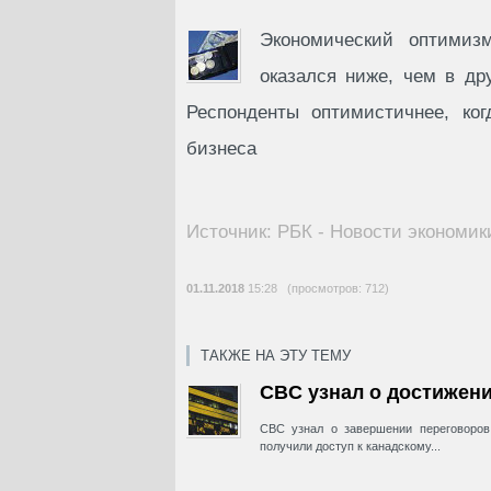
Экономический оптимиз
оказался ниже, чем в др
Респонденты оптимистичнее, ко
бизнеса
Источник: РБК - Новости экономик
01.11.2018
15:28 (просмотров: 712)
ТАКЖЕ НА ЭТУ ТЕМУ
CBC узнал о достижен
CBC узнал о завершении переговоро
получили доступ к канадскому...