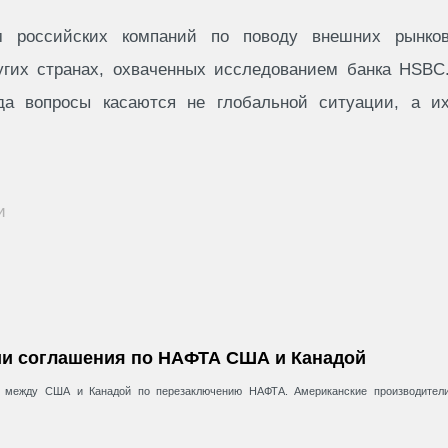
м российских компаний по поводу внешних рынко
угих странах, охваченных исследованием банка HSBC
гда вопросы касаются не глобальной ситуации, а и
и
ии соглашения по НАФТА США и Канадой
в между США и Канадой по перезаключению НАФТА. Американские производител