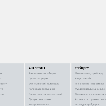
АНАЛИТИКА
ТРЕЙДЕРУ
ия
Аналитические обзоры
Начинающему трейдеру
с
Прогнозы форекс
Видео онлайн
овости
Экономический календарь
Технические индикаторы
тия
Календарь праздников
Фундаментальный анализ
лухи
Расписание торговых сессий
Экономические индикатор
Процентные ставки
Активность торговых сесс
Котировки Форекс
Тесты для трейдеров