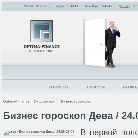
Москва
00:48
:
43
Лондон
21:48
:
43
Нью-Йорк
16:48
:
43
Доллар
:
82.
О ПРОЕКТЕ
НОВОСТИ
АНАЛИТ
Optima-Finance
Информация
Бизнес гороскоп
Бизнес гороскоп Дева / 24.
В первой пол