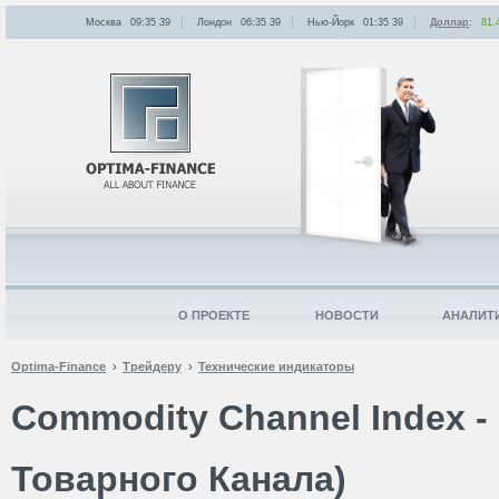
Москва
09:35
:
39
Лондон
06:35
:
39
Нью-Йорк
01:35
:
39
Доллар
:
81.
О ПРОЕКТЕ
НОВОСТИ
АНАЛИТ
Optima-Finance
Трейдеру
Технические индикаторы
Commodity Channel Index -
Товарного Канала)