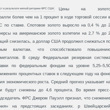
Цены на золот
ралли более чем на 1 процент в ходе торговой сессии 
по ставке. Спотовое золото выросло на 0,4 % до 
черсы на американское золото взлетели на 2,7 % до 
гаций снизилась, а доллар США продолжил снижаться п
ным валютам, что способствовало повышени
 металлов. В среду Федеральная резервная систем
тавки по федеральным фондам на уровне 5,25–5,5
снижениях процентных ставок в следующем году на фон
я экономического роста. Средний прогноз указывает н
ки будут снижены до 4,6 процента. Во время пресс
едседатель ФРС Джером Пауэлл признал, что снижени
ения» на предстоящих заседаниях. р Швейцарски