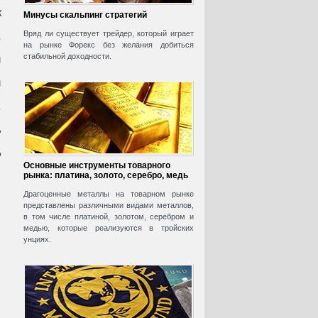
к
Минусы скальпинг стратегий
,
Вряд ли существует трейдер, который играет
на рынке Форекс без желания добиться
стабильной доходности.
й
й
.
ь
Б
Основные инструменты товарного
рынка: платина, золото, серебро, медь
Драгоценные металлы на товарном рынке
представлены различными видами металлов,
в том числе платиной, золотом, серебром и
медью, которые реализуются в тройских
унциях.