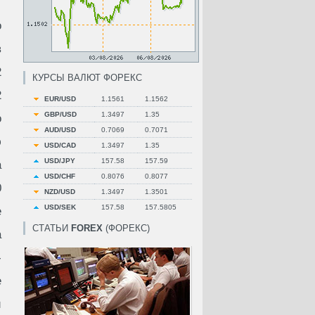
о
в
2
КУРСЫ ВАЛЮТ ФОРЕКС
2
EUR/USD
1.1561
1.1562
GBP/USD
1.3497
1.35
о
AUD/USD
0.7069
0.7071
ю
USD/CAD
1.3497
1.35
USD/JPY
157.58
157.59
а
USD/CHF
0.8076
0.8077
0
NZD/USD
1.3497
1.3501
USD/SEK
157.58
157.5805
е
СТАТЬИ
FOREX
(ФОРЕКС)
а
-
е
й