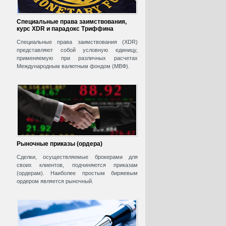
Специальные права заимствования,
курс XDR и парадокс Триффина
Специальные права заимствования (XDR)
представляют собой условную единицу,
применяемую при различных расчетах
Международным валютным фондом (МВФ).
Рыночные приказы (ордера)
Сделки, осуществляемые брокерами для
своих клиентов, подчиняются приказам
(ордерам). Наиболее простым биржевым
ордером является рыночный.