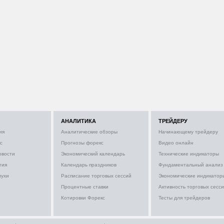
АНАЛИТИКА
ТРЕЙДЕРУ
ия
Аналитические обзоры
Начинающему трейдеру
с
Прогнозы форекс
Видео онлайн
овости
Экономический календарь
Технические индикаторы
тия
Календарь праздников
Фундаментальный анализ
лухи
Расписание торговых сессий
Экономические индикатор
Процентные ставки
Активность торговых сесс
Котировки Форекс
Тесты для трейдеров