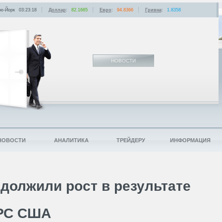
ю-Йорк
03:23:18
Доллар
:
82.1665
Евро
:
94.8366
Гривна
:
1.8358
НОВОСТИ
НОВОСТИ
АНАЛИТИКА
ТРЕЙДЕРУ
ИНФОРМАЦИЯ
должили рост в результате
ФРС США