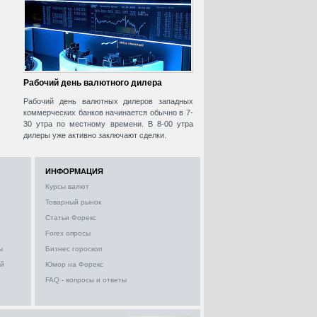
Рабочий день валютного дилера
Рабочий день валютных дилеров западных
коммерческих банков начинается обычно в 7-
30 утра по местному времени. В 8-00 утра
дилеры уже активно заключают сделки.
ИНФОРМАЦИЯ
Курсы валют
Товарный рынок
Статьи Форекс
Forex опросы
ы
Бизнес гороскоп
ий
Юмор на Форекс
FAQ - вопросы и ответы