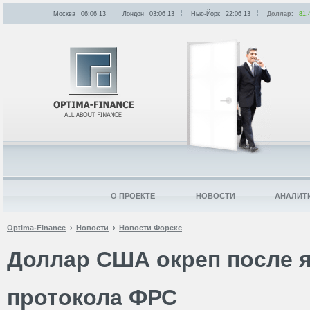
Москва
06:06
:
13
Лондон
03:06
:
13
Нью-Йорк
22:06
:
13
Доллар
:
81.
О ПРОЕКТЕ
НОВОСТИ
АНАЛИТ
Optima-Finance
Новости
Новости Форекс
Доллар США окреп после 
протокола ФРС