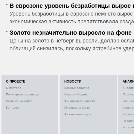
В еврозоне уровень безработицы вырос 
Уровень безработицы в еврозоне немного вырос 
экономическая активность препятствовала созда
Золото незначительно выросло на фоне
Цены на золото в четверг выросли, доллар ослаб
облигаций снизилась, поскольку ястребиное удер
О ПРОЕКТЕ
НОВОСТИ
АНАЛ
О портале
Важные события
Аналит
Популярные страницы
Новости Форекс
Прогно
Реклама на сайте
Финансовые новости
Эконом
Контакты
Мировые события
Календ
Финансовые слухи
Расписа
Процен
Котиро