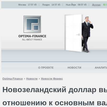
Москва
17:57
:
45
Лондон
14:57
:
45
Нью-Йорк
09:57
:
45
Доллар
:
82.
О ПРОЕКТЕ
НОВОСТИ
АНАЛИТ
Optima-Finance
Новости
Новости Форекс
Новозеландский доллар в
отношению к основным в