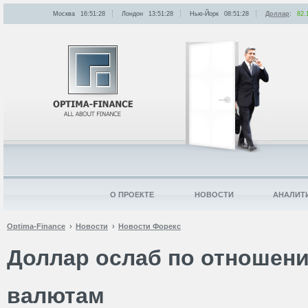
Москва
16:51:28
Лондон
13:51:28
Нью-Йорк
08:51:28
Доллар
:
82.
О ПРОЕКТЕ
НОВОСТИ
АНАЛИТ
Optima-Finance
Новости
Новости Форекс
Доллар ослаб по отношен
валютам