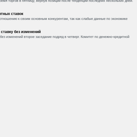
емя торгов в пятницу, вернув позиции после тенденции последних нескольких дней.
нтных ставок
 отношению к своим основным конкурентам, так как слабые данные по экономике
 ставку без изменений
без изменений второе заседание подряд в четверг. Комитет по денежно-кредитной