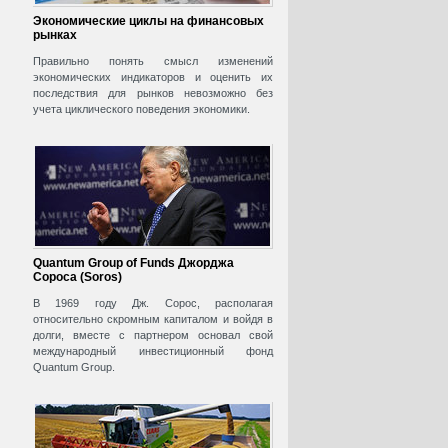
Экономические циклы на финансовых
рынках
Правильно понять смысл изменений
экономических индикаторов и оценить их
последствия для рынков невозможно без
учета циклического поведения экономики.
Quantum Group of Funds Джорджа
Сороса (Soros)
В 1969 году Дж. Сорос, располагая
относительно скромным капиталом и войдя в
долги, вместе с партнером основал свой
международный инвестиционный фонд
Quantum Group.