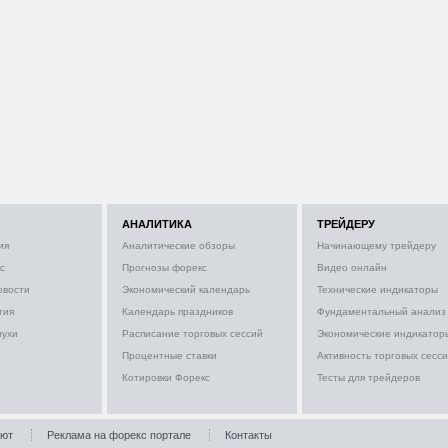
АНАЛИТИКА
ТРЕЙДЕРУ
ия
Аналитические обзоры
Начинающему трейдеру
с
Прогнозы форекс
Видео онлайн
овости
Экономический календарь
Технические индикаторы
тия
Календарь праздников
Фундаментальный анализ
лухи
Расписание торговых сессий
Экономические индикатор
Процентные ставки
Активность торговых сесс
Котировки Форекс
Тесты для трейдеров
лют
Реклама на форекс портале
Контакты