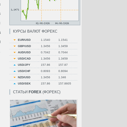
в
в
и
КУРСЫ ВАЛЮТ ФОРЕКС
а
EUR/USD
1.1540
1.1541
я
GBP/USD
1.3456
1.3459
,
AUD/USD
0.7042
0.7044
USD/CAD
1.3456
1.3459
USD/JPY
157.86
157.87
USD/CHF
0.8093
0.8094
NZD/USD
1.3456
1.346
USD/SEK
157.86
157.8605
СТАТЬИ
FOREX
(ФОРЕКС)