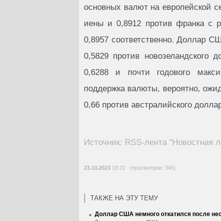
основных валют на европейской се
иены и 0,8912 против франка с 
0,8957 соответственно. Доллар СШ
0,5829 против новозеландского 
0,6288 и почти годового макси
поддержка валюты, вероятно, ожид
0,66 против австралийского доллар
Источник: RSS-лента "Новостная л
23.10.2023
19:22 (просмотров: 345)
ТАКЖЕ НА ЭТУ ТЕМУ
Доллар США немного откатился после нес