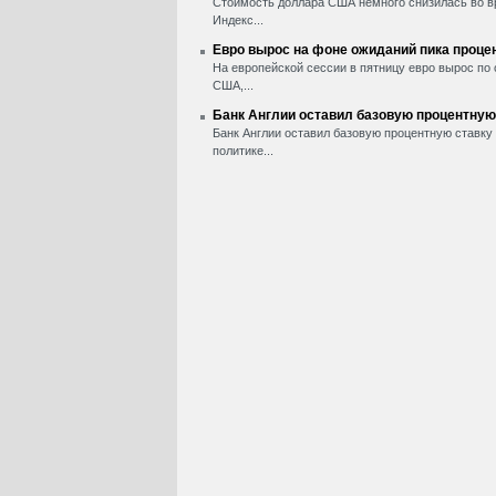
Стоимость доллара США немного снизилась во вр
Индекс...
Евро вырос на фоне ожиданий пика проце
На европейской сессии в пятницу евро вырос по
США,...
Банк Англии оставил базовую процентную
Банк Англии оставил базовую процентную ставку 
политике...