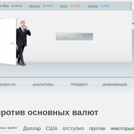
ю-Йорк
12:04
:
41
Доллар
:
80.9293
Евро
:
93.1901
Гривна
:
1.8109
НОВОСТИ
НОВОСТИ
АНАЛИТИКА
ТРЕЙДЕРУ
ИНФОРМАЦИЯ
против основных валют
Доллар США отступил против некоторы