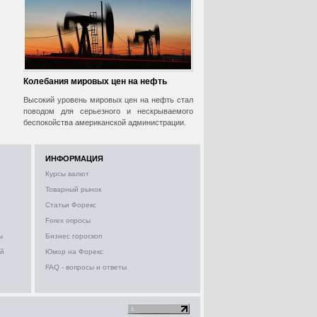
Колебания мировых цен на нефть
Высокий уровень мировых цен на нефть стал
поводом для серьезного и нескрываемого
беспокойства американской администрации.
ИНФОРМАЦИЯ
Курсы валют
Товарный рынок
Статьи Форекс
Forex опросы
ы
Бизнес гороскоп
ий
Юмор на Форекс
FAQ - вопросы и ответы