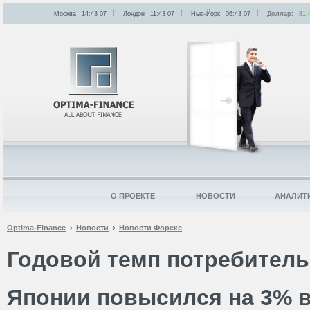
Москва
14:43
:
07
Лондон
11:43
:
07
Нью-Йорк
06:43
:
07
Доллар
:
81.
О ПРОЕКТЕ
НОВОСТИ
АНАЛИТ
Optima-Finance
Новости
Новости Форекс
Годовой темп потребител
Японии повысился на 3% в