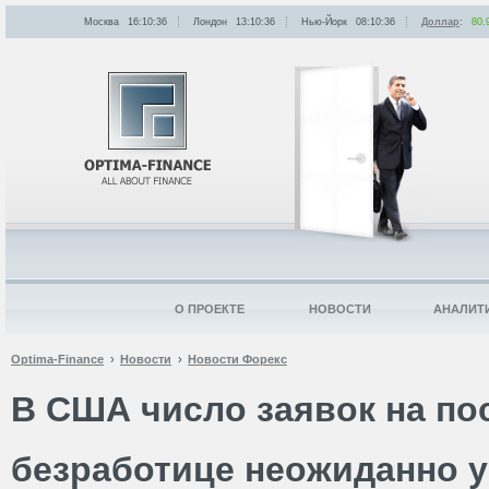
Москва
16:10:36
Лондон
13:10:36
Нью-Йорк
08:10:36
Доллар
:
80.
О ПРОЕКТЕ
НОВОСТИ
АНАЛИТ
Optima-Finance
Новости
Новости Форекс
В США число заявок на по
безработице неожиданно у