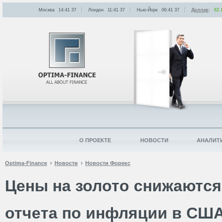
Москва
14:41
:
37
Лондон
11:41
:
37
Нью-Йорк
06:41
:
37
Доллар
:
82.
О ПРОЕКТЕ
НОВОСТИ
АНАЛИТ
Optima-Finance
Новости
Новости Форекс
Цены на золото снижаются
отчета по инфляции в СШ