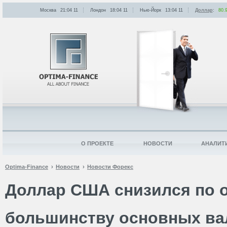
Москва
21:04
:
11
Лондон
18:04
:
11
Нью-Йорк
13:04
:
11
Доллар
:
80.
О ПРОЕКТЕ
НОВОСТИ
АНАЛИТ
Optima-Finance
Новости
Новости Форекс
Доллар США снизился по 
большинству основных ва