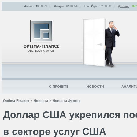
Москва
10:30
:
59
Лондон
07:30
:
59
Нью-Йорк
02:30
:
59
Доллар
:
82.
О ПРОЕКТЕ
НОВОСТИ
АНАЛИТ
Optima-Finance
Новости
Новости Форекс
Доллар США укрепился по
в секторе услуг США