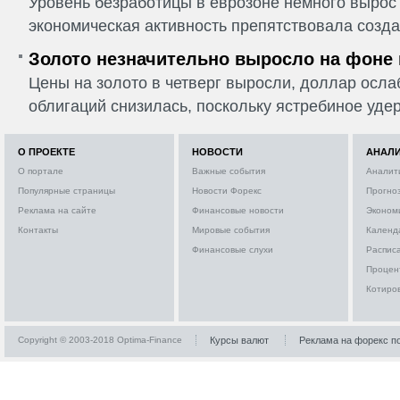
Уровень безработицы в еврозоне немного вырос 
экономическая активность препятствовала созда
Золото незначительно выросло на фоне
Цены на золото в четверг выросли, доллар ослаб
облигаций снизилась, поскольку ястребиное удер
О ПРОЕКТЕ
НОВОСТИ
АНАЛ
О портале
Важные события
Аналит
Популярные страницы
Новости Форекс
Прогно
Реклама на сайте
Финансовые новости
Эконом
Контакты
Мировые события
Календ
Финансовые слухи
Расписа
Процен
Котиро
Copyright © 2003-2018 Optima-Finance
Курсы валют
Реклама на форекс п