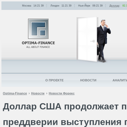
Москва
14:21
:
39
Лондон
11:21
:
39
Нью-Йорк
06:21
:
39
Доллар
:
82.
О ПРОЕКТЕ
НОВОСТИ
АНАЛИТ
Optima-Finance
Новости
Новости Форекс
Доллар США продолжает п
преддверии выступления 