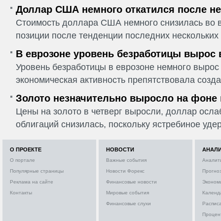
Доллар США немного откатился после не
Стоимость доллара США немного снизилась во в
позиции после тенденции последних нескольких 
В еврозоне уровень безработицы вырос 
Уровень безработицы в еврозоне немного вырос 
экономическая активность препятствовала созда
Золото незначительно выросло на фоне
Цены на золото в четверг выросли, доллар ослаб
облигаций снизилась, поскольку ястребиное удер
О ПРОЕКТЕ
НОВОСТИ
АНАЛ
О портале
Важные события
Аналит
Популярные страницы
Новости Форекс
Прогно
Реклама на сайте
Финансовые новости
Эконом
Контакты
Мировые события
Календ
Финансовые слухи
Расписа
Процен