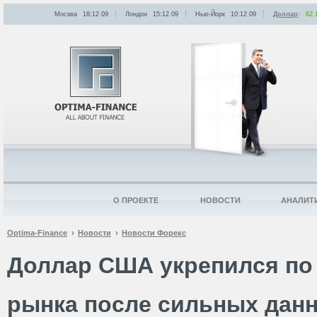
Москва
18:12
:
09
Лондон
15:12
:
09
Нью-Йорк
10:12
:
09
Доллар
:
82.
О ПРОЕКТЕ
НОВОСТИ
АНАЛИТ
Optima-Finance
Новости
Новости Форекс
Доллар США укрепился по 
рынка после сильных дан