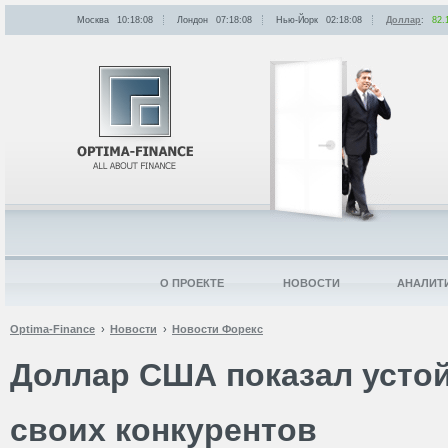
Москва
10:18:08
Лондон
07:18:08
Нью-Йорк
02:18:08
Доллар
:
82.
О ПРОЕКТЕ
НОВОСТИ
АНАЛИТ
Optima-Finance
Новости
Новости Форекс
Доллар США показал усто
своих конкурентов