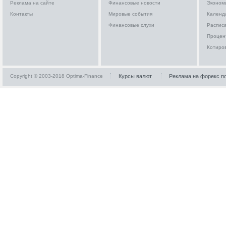
Реклама на сайте
Финансовые новости
Эконом
Контакты
Мировые события
Календ
Финансовые слухи
Расписа
Процен
Котиро
Copyright © 2003-2018 Optima-Finance
Курсы валют
Реклама на форекс п