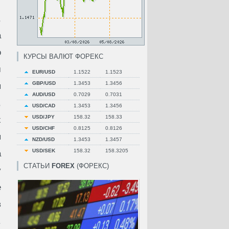
,
а
о
КУРСЫ ВАЛЮТ ФОРЕКС
м
EUR/USD
1.1522
1.1523
GBP/USD
1.3453
1.3456
ы
AUD/USD
0.7029
0.7031
,
USD/CAD
1.3453
1.3456
USD/JPY
158.32
158.33
х
USD/CHF
0.8125
0.8126
я
NZD/USD
1.3453
1.3457
USD/SEK
158.32
158.3205
а
СТАТЬИ
FOREX
(ФОРЕКС)
у
е
в
.