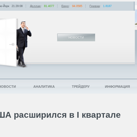
ю-Йорк
21:29:08
Доллар
:
81.4077
Евро
:
94.0585
Гривна
:
1.8187
НОВОСТИ
НОВОСТИ
АНАЛИТИКА
ТРЕЙДЕРУ
ИНФОРМАЦИЯ
А расширился в I квартале