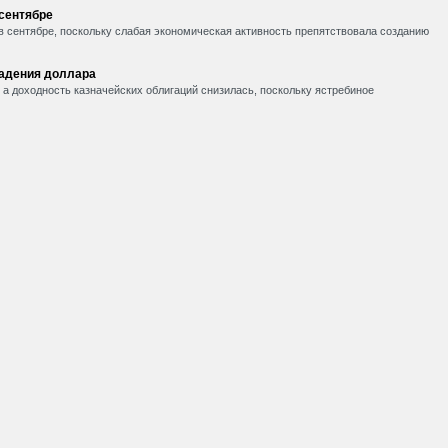
 сентябре
в сентябре, поскольку слабая экономическая активность препятствовала созданию
падения доллара
, а доходность казначейских облигаций снизилась, поскольку ястребиное