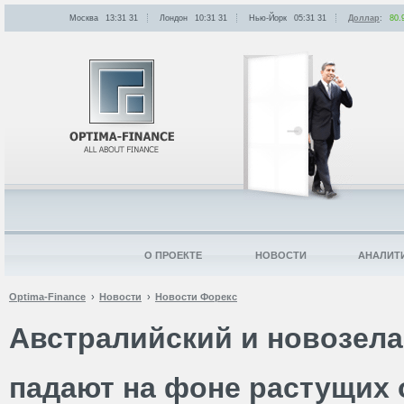
Москва
13:31
:
31
Лондон
10:31
:
31
Нью-Йорк
05:31
:
31
Доллар
:
80.
О ПРОЕКТЕ
НОВОСТИ
АНАЛИТ
Optima-Finance
Новости
Новости Форекс
Австралийский и новозел
падают на фоне растущих 