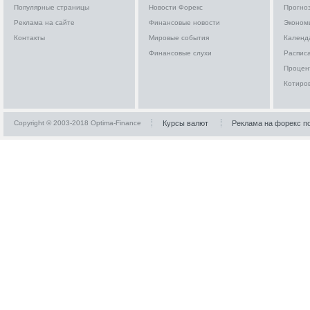
Популярные страницы
Новости Форекс
Прогно
Реклама на сайте
Финансовые новости
Эконом
Контакты
Мировые события
Календ
Финансовые слухи
Расписа
Процен
Котиро
Copyright © 2003-2018 Optima-Finance
Курсы валют
Реклама на форекс п